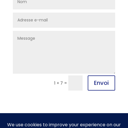
Envoi
=
1 + 7
Découvrir
Formations
International
Contacts et accès
S’inscrire