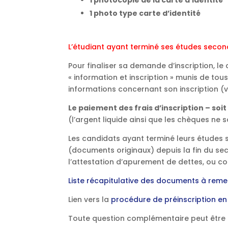
1 photocopie de la carte d’identité
1 photo type carte d’identité
L’étudiant ayant terminé ses études secon
Pour finaliser sa demande d’inscription, le
« information et inscription » munis de to
informations concernant son inscription (ve
Le paiement des frais d’inscription – soit 
(l’argent liquide ainsi que les chèques ne 
Les candidats ayant terminé leurs études se
(documents originaux) depuis la fin du sec
l’attestation d’apurement de dettes, ou con
Liste récapitulative des documents à remett
Lien vers la
procédure de préinscription en
Toute question complémentaire peut être a