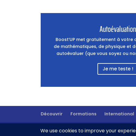
Autoévaluatio
Boost’UP met gratuitement à votre d
de mathématiques, de physique et de
autoévaluer (que vous soyez ou non 
Je me teste !
Découvrir
Formations
International
Design de
Elegant Themes
| Propulsé par