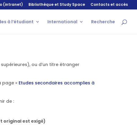
o (intranet)
Bibliothèque et Study Space
Contacts et accès
des à l’étudiant
International
Recherche
 supérieures), ou d’un titre étranger
la page «
Etudes secondaires accomplies à
ir de :
t original est exigé)