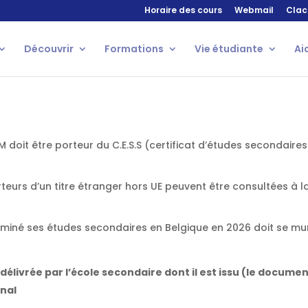
Horaire des cours
Webmail
Clac
Découvrir
Formations
Vie étudiante
Ai
AM doit être porteur du C.E.S.S (certificat d’études secondaires
rteurs d’un titre étranger hors UE peuvent être consultées à 
 terminé ses études secondaires en Belgique en 2026 doit se mun
 délivrée par l’école secondaire dont il est issu (le documen
inal