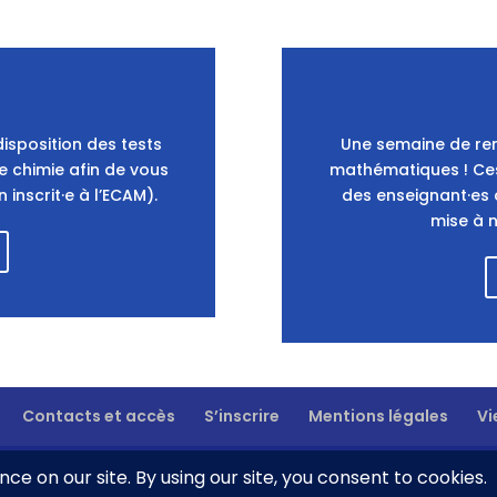
n
isposition des tests
Une semaine de rem
 chimie afin de vous
mathématiques ! Ces
inscrit·e à l’ECAM).
des enseignant·es 
mise à n
Contacts et accès
S’inscrire
Mentions légales
Vi
WordPress