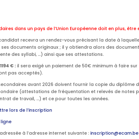
daires dans un pays de l’Union Européenne doit en plus, être
 candidat recevra un rendez-vous précisant la date à laquelle 
us ses documents originaux ; il y obtiendra alors des docume
nte des syllabi, …) ainsi que ses attestations.
1194 € :
il sera exigé un paiement de 50€
minimum à faire sur
sont pas acceptés).
condaires avant 2026 doivent fournir la copie du diplôme défini
ondaire (attestations de fréquentation et relevés de notes p
trat de travail, …) et ce pour toutes les années.
re lors de l’inscription
 ligne
dressée à l’adresse internet suivante :
inscription@ecam.be